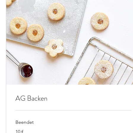
AG Backen
Beendet
10
10 €
Euro