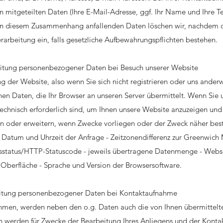
 mitgeteilten Daten (Ihre E-Mail-Adresse, ggf. Ihr Name und Ihre 
 in diesem Zusammenhang anfallenden Daten löschen wir, nachdem d
Verarbeitung ein, falls gesetzliche Aufbewahrungspflichten bestehen.
itung personenbezogener Daten bei Besuch unserer Website
g der Website, also wenn Sie sich nicht registrieren oder uns ander
en Daten, die Ihr Browser an unseren Server übermittelt. Wenn Sie 
technisch erforderlich sind, um Ihnen unsere Website anzuzeigen und 
en oder erweitern, wenn Zwecke vorliegen oder der Zweck näher best
e - Datum und Uhrzeit der Anfrage - Zeitzonendifferenz zur Greenwich
iffsstatus/HTTP-Statuscode - jeweils übertragene Datenmenge - Webs
 Oberfläche - Sprache und Version der Browsersoftware.
eitung personenbezogener Daten bei Kontaktaufnahme
nehmen, werden neben den o.g. Daten auch die von Ihnen übermitte
n werden für Zwecke der Bearbeitung Ihres Anliegens und der Konta