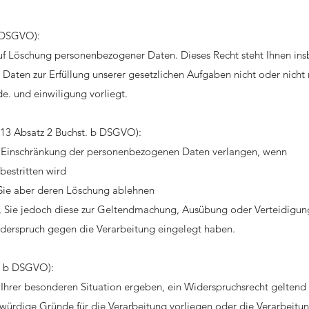
b DSGVO):
f Löschung personenbezogener Daten. Dieses Recht steht Ihnen ins
ten zur Erfüllung unserer gesetzlichen Aufgaben nicht oder nicht m
e. und einwiligung vorliegt.
 13 Absatz 2 Buchst. b DSGVO):
 Einschränkung der personenbezogenen Daten verlangen, wenn
bestritten wird
 Sie aber deren Löschung ablehnen
n, Sie jedoch diese zur Geltendmachung, Ausübung oder Verteidigu
erspruch gegen die Verarbeitung eingelegt haben.
t. b DSGVO):
s Ihrer besonderen Situation ergeben, ein Widerspruchsrecht gelte
tzwürdige Gründe für die Verarbeitung vorliegen oder die Verarbei