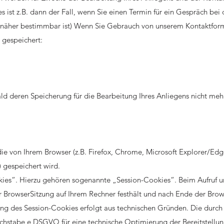
Dies ist z.B. dann der Fall, wenn Sie einen Termin für ein Gespräch be
k näher bestimmbar ist) Wenn Sie Gebrauch von unserem Kontaktfor
gespeichert:
d deren Speicherung für die Bearbeitung Ihres Anliegens nicht mehr 
die von Ihrem Browser (z.B. Firefox, Chrome, Microsoft Explorer/Edge,
) gespeichert wird.
ies“. Hierzu gehören sogenannte „Session-Cookies“. Beim Aufruf un
er BrowserSitzung auf Ihrem Rechner festhält und nach Ende der Bro
ng des Session-Cookies erfolgt aus technischen Gründen. Die durch
uchstabe e DSGVO für eine technische Optimierung der Bereitstellung 